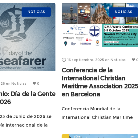
NOTICIAS
NOTICIAS
16 septiembre, 2025
en
Noticias
Conferencia de la
International Christian
026
en
Noticias
0
Maritime Association 202
nio: Día de la Gente
en Barcelona
2026
Conferencia Mundial de la
 25 de Junio de 2026 se
International Christian Maritime
Día internacional de la
Association, a celebrar en Barcel
r (Day of the Seafarer).
del 6 al 9 de octubre. Reunirá 260