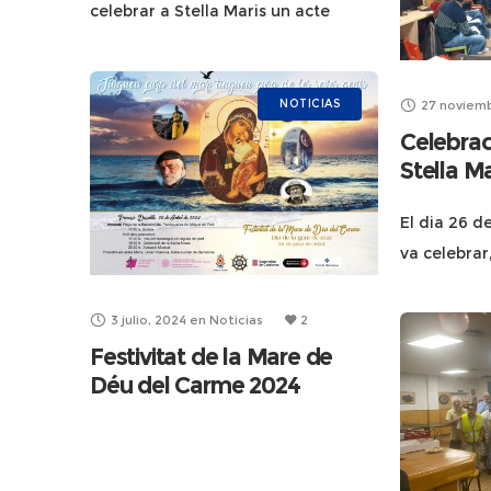
celebrar a Stella Maris un acte
ecumènic amb participació del les
comunitats: anglicana anglesa,
luterana alemanya i la catòlica de
NOTICIAS
27 noviemb
Stella
Celebraci
Stella M
El dia 26 
va celebrar
gent de ma
interreligi
3 julio, 2024
en
Noticias
2
cristians, j
Festivitat de la Mare de
bahais.
Déu del Carme 2024