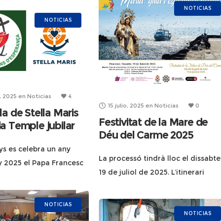
s celebra este día con
personas de todo el mundo y de l
NOTICIAS
ntos, destacando
NOTICIAS
distintas confesiones
, 2025
en
Noticias
4
15 julio, 2025
en
Noticias
0
la de Stella Maris
Festivitat de la Mare de
a Temple jubilar
Déu del Carme 2025
s es celebra un any
La processó tindrà lloc el dissabte
any 2025 el Papa Francesc
19 de juliol de 2025. L’itinerari
t any jubilar de
començarà a la Plaça de la
a especialment en un
Barceloneta, davant la Parròquia 
cat per la incertesa i les
NOTICIAS
Sant Miquel del Port, amb la sorti
NOTICIAS