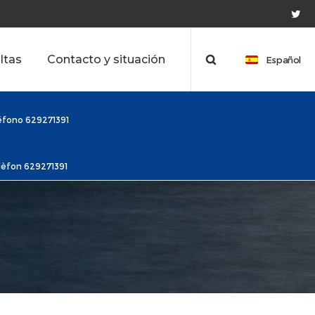
ltas
Contacto y situación
Español
léfono 629271391
elèfon 629271391