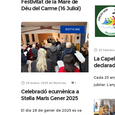
Festivitat de la Mare de
Stella Mari
Déu del Carme (16 Juliol)
varios eve
NOTICIAS
25 febrero
La Capel
declarad
Cada 25 any
29 enero, 2025
en
Noticias
1
jubilar. L’
Celebració ecumènica a
l’ha declara
Stella Maris Gener 2025
l’esperanç
context mar
El dia 28 de gener de 2025 es va
dificultats