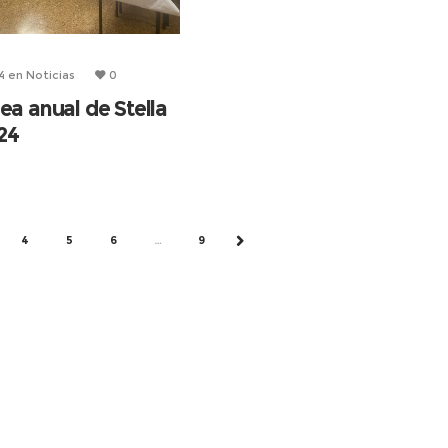
4
en
Noticias
0
a anual de Stella
24
4
5
6
…
9
SIGUIENTE