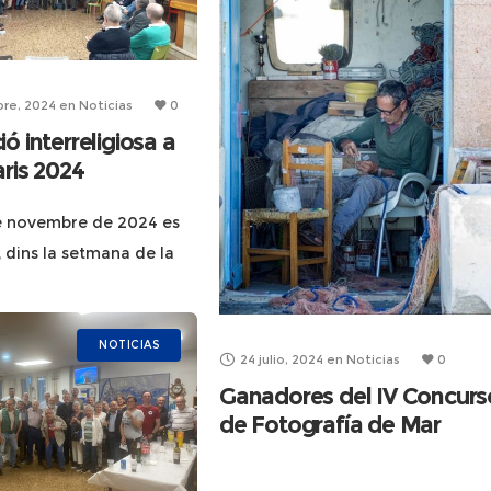
re, 2024
en
Noticias
0
ó interreligiosa a
aris 2024
de novembre de 2024 es
, dins la setmana de la
r, una trobada
osa amb participació de
ueus, budistes, hindús i
NOTICIAS
24 julio, 2024
en
Noticias
0
Ganadores del IV Concurs
de Fotografía de Mar