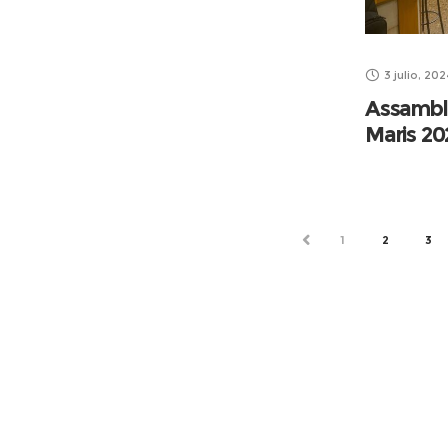
3 julio, 202
Assamble
Maris 20
ANTERIOR
1
2
3