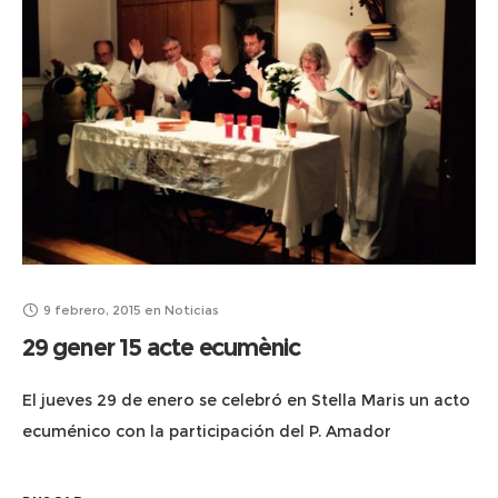
9 febrero, 2015
en
Noticias
29 gener 15 acte ecumènic
El jueves 29 de enero se celebró en Stella Maris un acto
ecuménico con la participación del P. Amador
Roig (católico), el Rvdo, John Chapan (anglicano) y su
esposa, Reverenda Deborah Herath, El Pastor