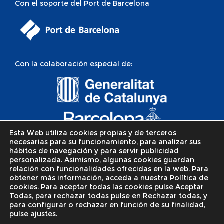
Con el soporte del Port de Barcelona
Con la colaboración especial de:
Esta Web utiliza cookies propias y de terceros
necesarias para su funcionamiento, para analizar sus
hábitos de navegación y para servir publicidad
personalizada. Asimismo, algunas cookies guardan
relación con funcionalidades ofrecidas en la web. Para
obtener más información, acceda a nuestra
Política de
cookies.
Para aceptar todas las cookies pulse Aceptar
Todas, para rechazar todas pulse en Rechazar todas, y
para configurar o rechazar en función de su finalidad,
© Apostolat del mar / Apostitleship of the sea.
Política de
pulse
ajustes
.
Privacidad
-
Política de Cookies
-
Aviso legal
. Web realizada