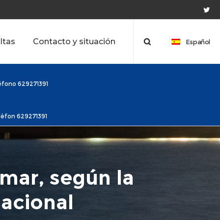
ltas
Contacto y situación
Español
léfono 629271391
elèfon 629271391
 mar, según la
nacional