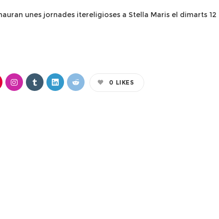
hauran unes jornades itereligioses a Stella Maris el dimarts 12
0
LIKES