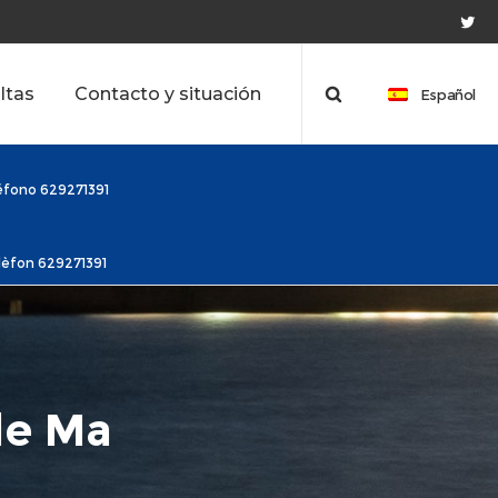
ltas
Contacto y situación
Español
léfono 629271391
elèfon 629271391
de Ma